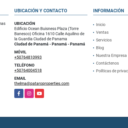
UBICACIÓN Y CONTACTO
INFORMACIÓN
mas
UBICACIÓN
Inicio
,
Edificio Ocean Buisness Plaza (Torre
Ventas
Banesco) Oficina 1610 Calle Aquilino de
la Guardia Ciudad de Panama
Servicios
Ciudad de Panamá - Panamá - Panamá
Blog
MÓVIL
Nuestra Empresa
+50764810993
Contáctenos
TELÉFONO
+50764004518
Políticas de priva
EMAIL
thelma@pataroproperties.com
Facebook
Instagram
YouTube