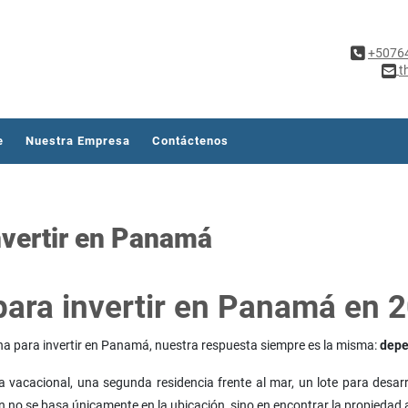
+5076
t
e
Nuestra Empresa
Contáctenos
nvertir en Panamá
para invertir en Panamá en 
na para invertir en Panamá, nuestra respuesta siempre es la misma:
depe
acacional, una segunda residencia frente al mar, un lote para desarro
 no se basa únicamente en la ubicación, sino en encontrar la propiedad