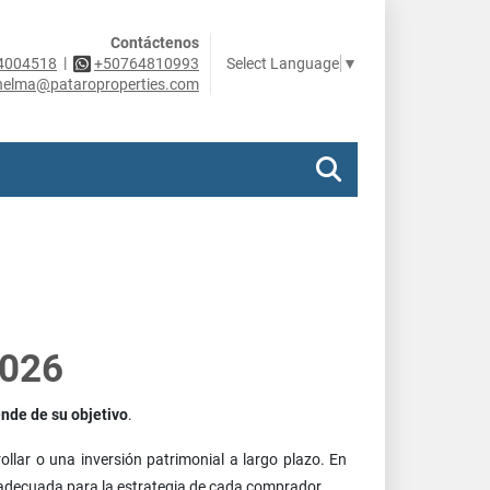
Contáctenos
|
Select Language
▼
4004518
+50764810993
helma@pataroproperties.com
2026
nde de su objetivo
.
llar o una inversión patrimonial a largo plazo. En
 adecuada para la estrategia de cada comprador.