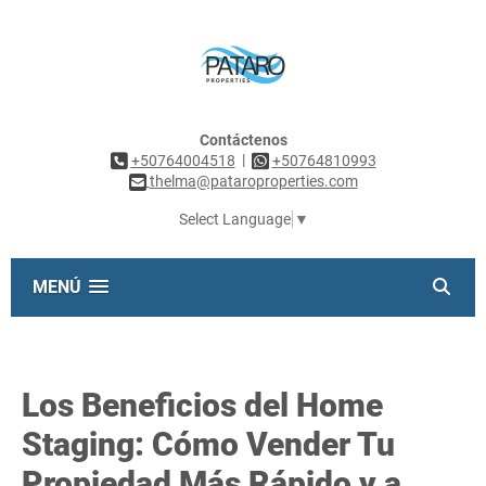
Contáctenos
|
+50764004518
+50764810993
thelma@pataroproperties.com
Select Language
▼
MENÚ
Los Beneficios del Home
Staging: Cómo Vender Tu
Propiedad Más Rápido y a