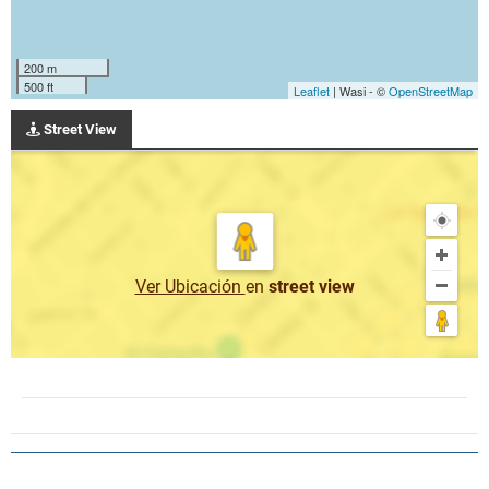
200 m
500 ft
Leaflet
| Wasi - ©
OpenStreetMap
Street View
Ver Ubicación
en
street view