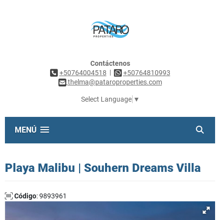
Contáctenos
|
+50764004518
+50764810993
thelma@pataroproperties.com
Select Language
▼
MENÚ
Playa Malibu | Souhern Dreams Villa
Código
: 9893961