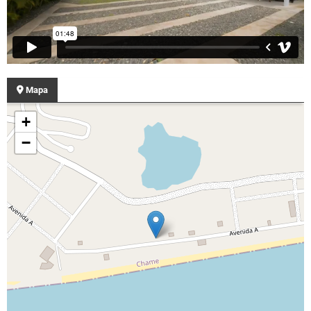
Mapa
+
−