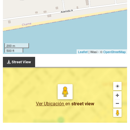
200 m
500 ft
Leaflet
| Wasi - ©
OpenStreetMap
Street View
Ver Ubicación
en
street view