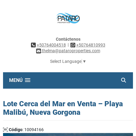
Contáctenos
|
+50764004518
+50764810993
thelma@pataroproperties.com
Select Language
▼
MENÚ
Lote Cerca del Mar en Venta – Playa
Malibú, Nueva Gorgona
Código
: 10094166