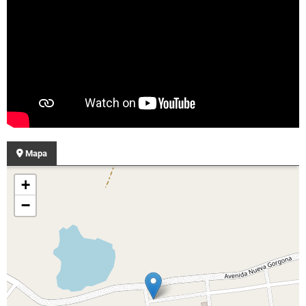
Mapa
+
−