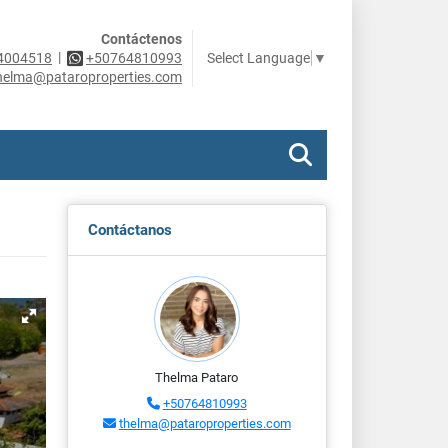
Contáctenos
|
Select Language
▼
4004518
+50764810993
helma@pataroproperties.com
Contáctanos
Thelma Pataro
+50764810993
thelma@pataroproperties.com