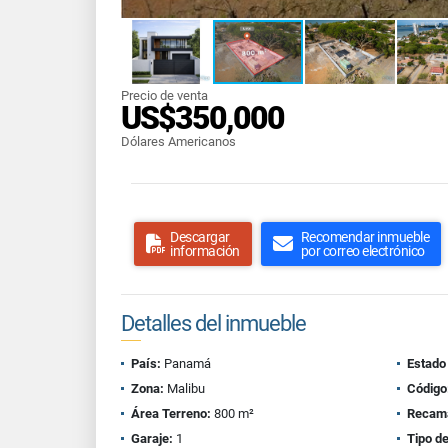
Precio de venta
US$350,000
Dólares Americanos
Descargar
Recomendar inmueble
información
por correo electrónico
Detalles del inmueble
País:
Panamá
Estado
Zona:
Malibu
Código
Área Terreno:
800 m²
Recam
Garaje:
1
Tipo d