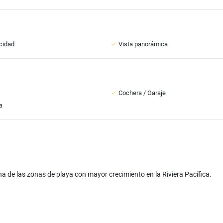
icidad
Vista panorámica
s
Cochera / Garaje
a
a de las zonas de playa con mayor crecimiento en la Riviera Pacífica.