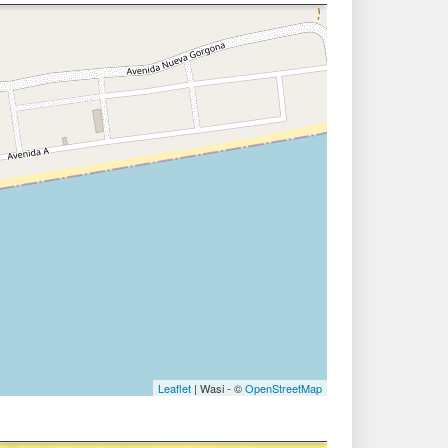
Leaflet
| Wasi - ©
OpenStreetMap