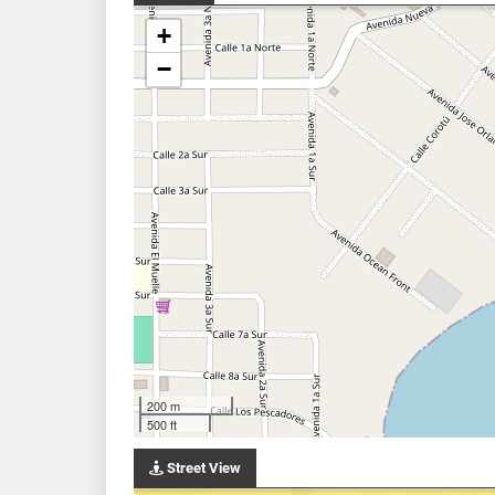
+
−
200 m
500 ft
Street View