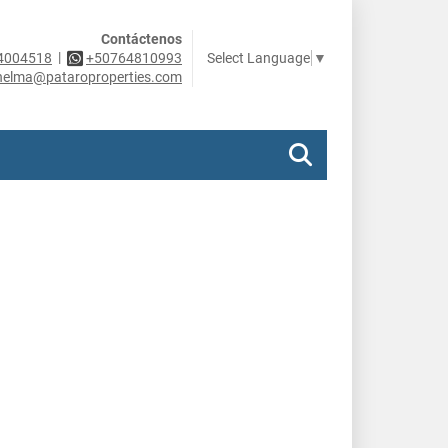
Contáctenos
|
Select Language
▼
4004518
+50764810993
helma@pataroproperties.com