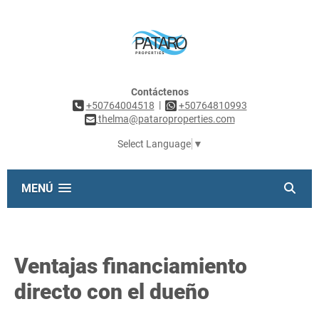
Contáctenos
|
+50764004518
+50764810993
thelma@pataroproperties.com
Select Language
▼
MENÚ
Ventajas financiamiento
directo con el dueño